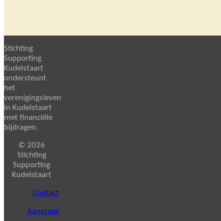
Stichting
Supporting
Kudelstaart
ondersteunt
het
verenigingsleven
in Kudelstaart
met financiële
bijdragen.
© 2026
Stichting
Supporting
Kudelstaart
Contact
Aanvraag