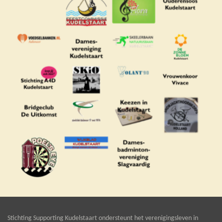
Stichting Supporting Kudelstaart ondersteunt het verenigingsleven in