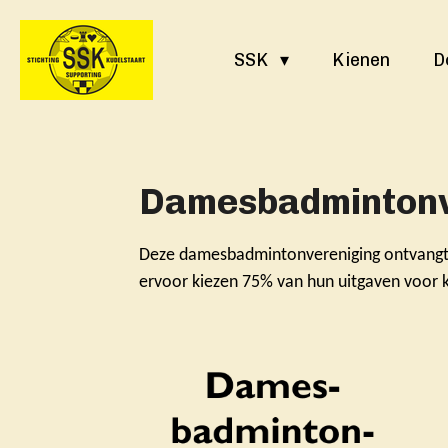
Ga
direct
SSK
Kienen
D
naar
de
hoofdinhoud
Damesbadmintonv
Deze damesbadmintonvereniging
ontvang
ervoor kiezen 75% van hun uitgaven voor 