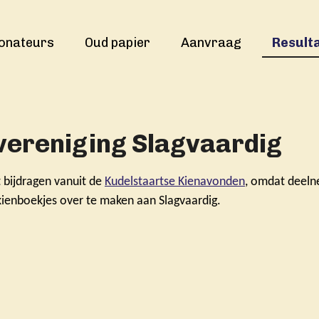
onateurs
Oud papier
Aanvraag
Result
ereniging Slagvaardig
t
bijdragen vanuit de
Kudelstaartse Kienavonden
, omdat deel
kienboekjes over te maken aan Slagvaardig.