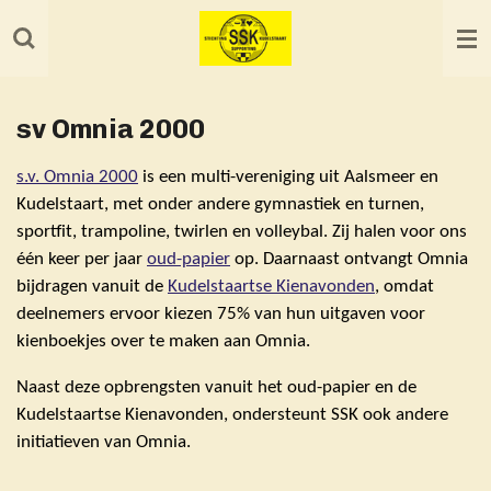
Ga
direct
naar
de
sv Omnia 2000
hoofdinhoud
s.v. Omnia 2000
is een multi-vereniging uit Aalsmeer en
Kudelstaart, met onder andere gymnastiek en turnen,
sportfit, trampoline, twirlen en volleybal. Zij halen voor ons
één keer per jaar
oud-papier
op. Daarnaast ontvangt Omnia
bijdragen vanuit de
Kudelstaartse Kienavonden
, omdat
deelnemers ervoor kiezen 75% van hun uitgaven voor
kienboekjes over te maken aan Omnia.
Naast deze opbrengsten vanuit het oud-papier en de
Kudelstaartse Kienavonden, ondersteunt SSK ook andere
initiatieven van Omnia.